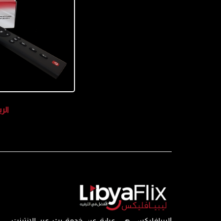
الر
Iليبيافليكس هي عبارة عن خدمة بث عبر الإنترنت,